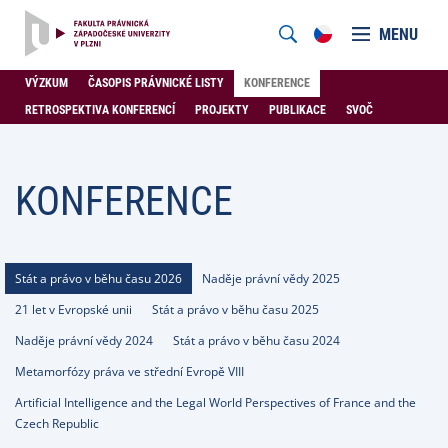
MENU
VÝZKUM
ČASOPIS PRÁVNICKÉ LISTY
KONFERENCE
RETROSPEKTIVA KONFERENCÍ
PROJEKTY
PUBLIKACE
SVOČ
KONFERENCE
Stát a právo v běhu času 2026
Naděje právní vědy 2025
21 let v Evropské unii
Stát a právo v běhu času 2025
Naděje právní vědy 2024
Stát a právo v běhu času 2024
Metamorfózy práva ve střední Evropě VIII
Artificial Intelligence and the Legal World Perspectives of France and the
Czech Republic