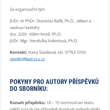
Za organizační tým
JUDr. et PhDr. Stanislav Balík, Ph.D.,
děkan a
vedoucí katedry
doc. JUDr. Vilém Knoll, Ph.D.
JUDr. Mgr. Vendulka Valentová, Ph.D.
Kontakt:
Hana Slavíková, tel. 37763 7259,
slavikh@kpd.zcu.cz
POKYNY PRO AUTORY PŘÍSPĚVKŮ
DO SBORNÍKU:
Rozsah příspěvku:
10 – 15 normostran textu
(větší rozsah lze případně domluvit individuálně)