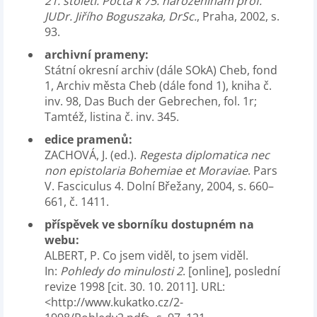
21. století. Pocta k 75. narozeninám prof.
JUDr. Jiřího Boguszaka, DrSc.
, Praha, 2002, s.
93.
archivní prameny:
Státní okresní archiv (dále SOkA) Cheb, fond
1, Archiv města Cheb (dále fond 1), kniha č.
inv. 98, Das Buch der Gebrechen, fol. 1r;
Tamtéž, listina č. inv. 345.
edice pramenů:
ZACHOVÁ, J. (ed.).
Regesta diplomatica nec
non epistolaria Bohemiae et Moraviae
. Pars
V. Fasciculus 4. Dolní Břežany, 2004, s. 660–
661, č. 1411.
příspěvek ve sborníku dostupném na
webu:
ALBERT, P. Co jsem viděl, to jsem viděl.
In:
Pohledy do minulosti 2
. [online], poslední
revize 1998 [cit. 30. 10. 2011]. URL:
<http://www.kukatko.cz/2-