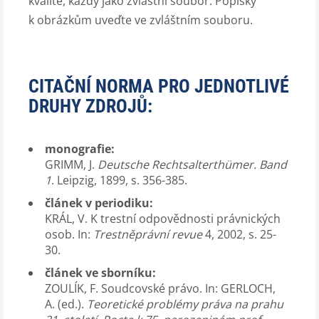
kvalitě, každý jako zvláštní soubor. Popisky
k obrázkům uveďte ve zvláštním souboru.
CITAČNÍ NORMA PRO JEDNOTLIVÉ
DRUHY ZDROJŮ:
monografie:
GRIMM, J.
Deutsche Rechtsalterthümer. Band
1
. Leipzig, 1899, s. 356-385.
článek v periodiku:
KRÁL, V. K trestní odpovědnosti právnických
osob. In:
Trestněprávní revue
4, 2002, s. 25-
30.
článek ve sborníku:
ZOULÍK, F. Soudcovské právo. In: GERLOCH,
A. (ed.).
Teoretické problémy práva na prahu