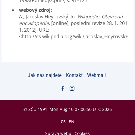
1998/Pohledy2.pdf>, s. 97–121.
webový zdroj:
A., Jaroslav Heyrovský. In:
Wikipedie. Otevřená
encyklopedie
. [online], poslední revize 28. 1. 2012 [c
1. 2012]. URL:
<http://cs.wikipedia.org/wiki/Jaroslav_Heyrovsk%
Jak nás najdete
Kontakt
Webmail
© ZČU 1991–Mon Aug 10 07:00:50 UTC 2026
CS
EN
Správa webu
Cookies