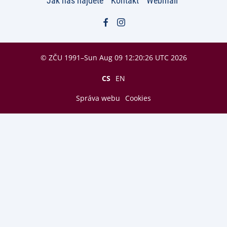
Jak nás najdete
Kontakt
Webmail
© ZČU 1991–Sun Aug 09 12:20:26 UTC 2026
CS
EN
Správa webu
Cookies