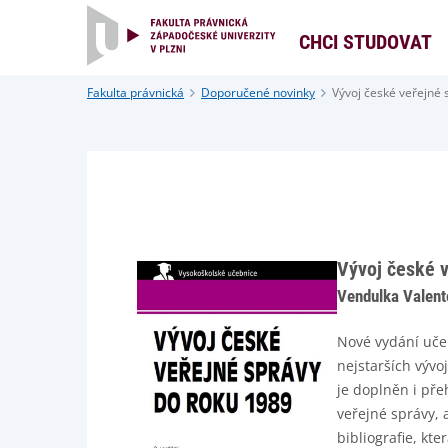
CHCI STUDOVAT
Fakulta právnická
Doporučené novinky
Vývoj české veřejné 
Vývoj české v
Vendulka Valent
Nové vydání učeb
nejstarších vývo
je doplněn i pře
veřejné správy, 
bibliografie, kt