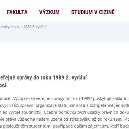
FAKULTA
VÝZKUM
STUDIUM V CIZINĚ
správy do roku 1989 2. vydání
eřejné správy do roku 1989 2. vydání
ová
nice „Vývoj české veřejné správy do roku 1989“ poskytuje základní
jových fází správní organizace státu, činnosti a kompetence jednotl
hled vývoje soudnictví. Učební pomůcku tvoří ukázky právních doku
ale práva vůbec na našem území od středověku až do roku 1989. V 
erá poslouží těm studentům, popřípadě dalším zájemcům, kteří budo